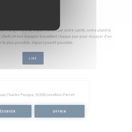
NOS ENGAGEMENTS
us mangeons a un impact direct sur notre santé, notre planète
chefs et nos équipes travaillent chaque jour pour essayer d'en
r le plus possible. impact positif possible.
LIRE
Quai Charles Pasqua,
92300 Levallois-Perret
ÉSERVER
OFFRIR