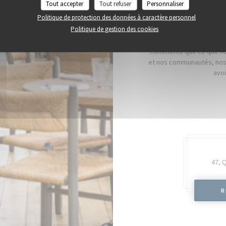
Tout accepter
Tout refuser
Personnaliser
Politique de protection des données à caractère personnel
Politique de gestion des cookies
Conscients que ce que no
et nos communautés, nos 
avoi
47, 
R