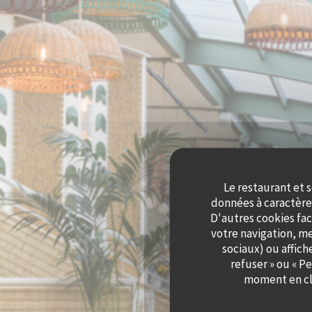
Le restaurant et s
données à caractère 
D'autres cookies fac
votre navigation, me
sociaux) ou affich
refuser » ou « P
moment en cli