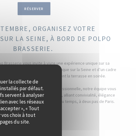
RÉSERVER
PTEMBRE, ORGANISEZ VOTRE
SUR LA SEINE, À BORD DE POLPO
BRASSERIE.
po Brasserie vous invite à vivre une expérience unique sur sa
ique. Profitez d’une vue panoramique sur la Seine et d’un cadre
 les couchers de soleil qui illuminent la terrasse en soirée.
quer la collecte de
installés par défaut.
il, un dîner ou une réception professionnelle, notre équipe vous
fs servent à analyser
on d’un événement personnalisé, alliant convivialité, élégance
lien avec les réseaux
rez à vos invités un moment hors du temps, à deux pas de Paris.
 accepter », « Tout
 vos choix à tout
PRIVATISER
pages du site.