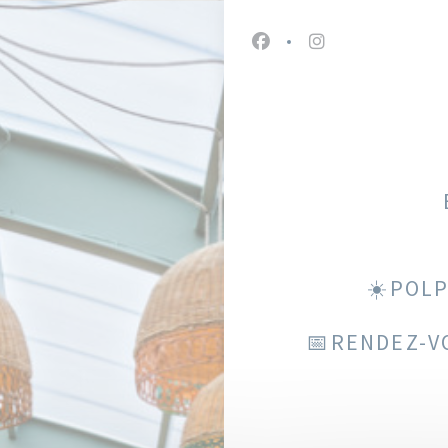
Facebook ((ouvre une nou
Instagram ((ouvre
☀️POLP
📅RENDEZ-V