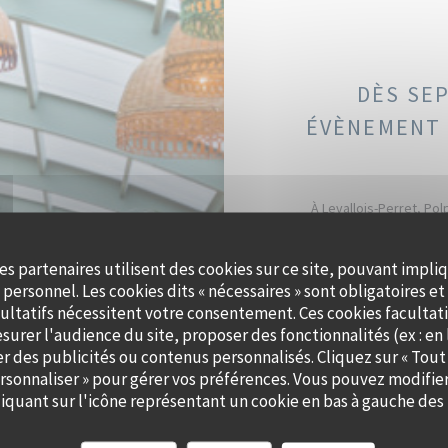
DÈS SE
ÉVÈNEMENT 
À Levallois-Perret, Pol
péniche au charme authent
apaisant, sublimé par
es partenaires utilisent des cookies sur ce site, pouvant impli
personnel. Les cookies dits « nécessaires » sont obligatoires et 
Que ce soit pour un cockta
ultatifs nécessitent votre consentement. Ces cookies facultati
accompagne dans la créati
surer l'audience du site, proposer des fonctionnalités (ex : en 
et saveurs de saison. Off
er des publicités ou contenus personnalisés. Cliquez sur « Tout
ersonnaliser » pour gérer vos préférences. Vous pouvez modifier
quant sur l'icône représentant un cookie en bas à gauche des 