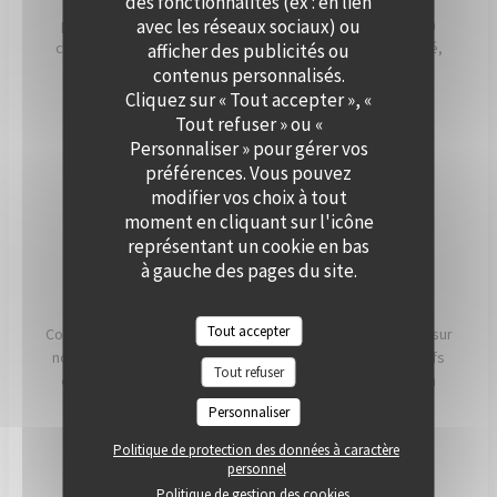
des fonctionnalités (ex : en lien
Que ce soit pour un cocktail, un dîner ou une réception
avec les réseaux sociaux) ou
professionnelle, notre équipe vous accompagne dans la
création d’un événement personnalisé, alliant convivialité,
afficher des publicités ou
élégance et saveurs de saison. Offrez à vos invités un
contenus personnalisés.
moment hors du temps, à deux pas de Paris.
Cliquez sur « Tout accepter », «
Tout refuser » ou «
Personnaliser » pour gérer vos
PRIVATISER
préférences. Vous pouvez
modifier vos choix à tout
moment en cliquant sur l'icône
représentant un cookie en bas
à gauche des pages du site.
NOS ENGAGEMENTS
Tout accepter
Conscients que ce que nous mangeons a un impact direct sur
notre santé, notre planète et nos communautés, nos chefs
Tout refuser
et nos équipes travaillent chaque jour pour essayer d'en
avoir le plus possible. impact positif possible.
Personnaliser
Politique de protection des données à caractère
LIRE
personnel
Politique de gestion des cookies