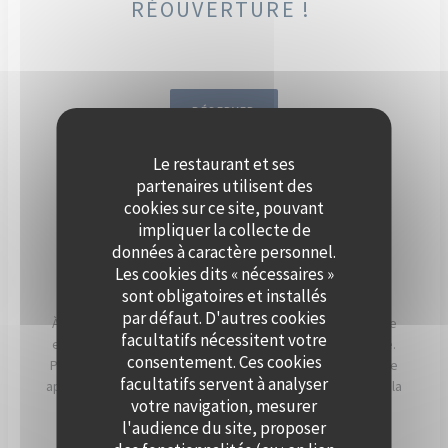
RÉOUVERTURE !
RÉSERVER
Le restaurant et ses
DÈS SEPTEMBRE, ORGANISEZ
partenaires utilisent des
VOTRE ÉVÈNEMENT SUR LA
cookies sur ce site, pouvant
impliquer la collecte de
SEINE, À BORD DE POLPO
données à caractère personnel.
BRASSERIE.
Les cookies dits « nécessaires »
sont obligatoires et installés
par défaut. D'autres cookies
À Levallois-Perret, Polpo Brasserie vous invite à vivre une
facultatifs nécessitent votre
expérience unique sur sa péniche au charme authentique.
consentement. Ces cookies
Profitez d’une vue panoramique sur la Seine et d’un cadre
facultatifs servent à analyser
apaisant, sublimé par les couchers de soleil qui illuminent la
votre navigation, mesurer
terrasse en soirée.
l'audience du site, proposer