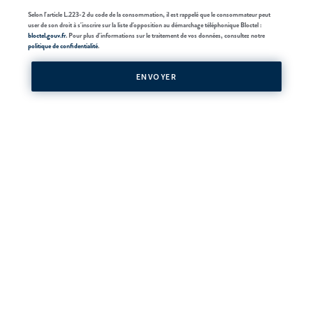
Selon l'article L.223-2 du code de la consommation, il est rappelé que le consommateur peut
user de son droit à s'inscrire sur la liste d'opposition au démarchage téléphonique Bloctel :
bloctel.gouv.fr
. Pour plus d'informations sur le traitement de vos données, consultez notre
politique de confidentialité
.