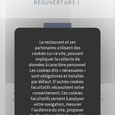
RÉOUVERTURE !
RÉSERVER
Le restaurant et ses
DÈS SEPTEMBRE, ORGANISEZ
partenaires utilisent des
VOTRE ÉVÈNEMENT SUR LA
cookies sur ce site, pouvant
impliquer la collecte de
SEINE, À BORD DE POLPO
données à caractère personnel.
BRASSERIE.
Les cookies dits « nécessaires »
sont obligatoires et installés
par défaut. D'autres cookies
À Levallois-Perret, Polpo Brasserie vous invite à vivre une
facultatifs nécessitent votre
expérience unique sur sa péniche au charme authentique.
consentement. Ces cookies
Profitez d’une vue panoramique sur la Seine et d’un cadre
facultatifs servent à analyser
apaisant, sublimé par les couchers de soleil qui illuminent la
votre navigation, mesurer
terrasse en soirée.
l'audience du site, proposer