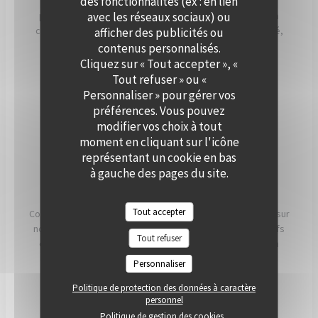
des fonctionnalités (ex : en lien
Que ce soit pour un cocktail, un dîner ou une réception
avec les réseaux sociaux) ou
professionnelle, notre équipe vous accompagne dans la
création d’un événement personnalisé, alliant convivialité,
afficher des publicités ou
élégance et saveurs de saison. Offrez à vos invités un
contenus personnalisés.
moment hors du temps, à deux pas de Paris.
Cliquez sur « Tout accepter », «
Tout refuser » ou «
Personnaliser » pour gérer vos
PRIVATISER
préférences. Vous pouvez
modifier vos choix à tout
moment en cliquant sur l'icône
représentant un cookie en bas
à gauche des pages du site.
NOS ENGAGEMENTS
Tout accepter
Conscients que ce que nous mangeons a un impact direct sur
notre santé, notre planète et nos communautés, nos chefs
Tout refuser
et nos équipes travaillent chaque jour pour essayer d'en
avoir le plus possible. impact positif possible.
Personnaliser
Politique de protection des données à caractère
LIRE
personnel
Politique de gestion des cookies