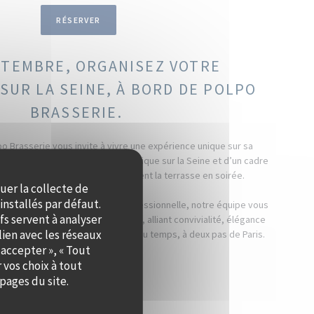
RÉSERVER
PTEMBRE, ORGANISEZ VOTRE
SUR LA SEINE, À BORD DE POLPO
BRASSERIE.
po Brasserie vous invite à vivre une expérience unique sur sa
ique. Profitez d’une vue panoramique sur la Seine et d’un cadre
 les couchers de soleil qui illuminent la terrasse en soirée.
quer la collecte de
installés par défaut.
il, un dîner ou une réception professionnelle, notre équipe vous
fs servent à analyser
on d’un événement personnalisé, alliant convivialité, élégance
lien avec les réseaux
rez à vos invités un moment hors du temps, à deux pas de Paris.
 accepter », « Tout
 vos choix à tout
PRIVATISER
pages du site.