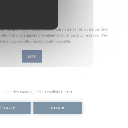
NOS ENGAGEMENTS
us mangeons a un impact direct sur notre santé, notre planète
chefs et nos équipes travaillent chaque jour pour essayer d'en
r le plus possible. impact positif possible.
LIRE
Quai Charles Pasqua,
92300 Levallois-Perret
ÉSERVER
OFFRIR