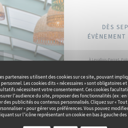
DÈS SE
ÉVÈNEMENT 
À Levallois-Perret, Pol
péniche au charme authent
apaisant, sublimé par
es partenaires utilisent des cookies sur ce site, pouvant impli
personnel. Les cookies dits « nécessaires » sont obligatoires et 
Que ce soit pour un cockta
ultatifs nécessitent votre consentement. Ces cookies facultati
accompagne dans la créati
surer l'audience du site, proposer des fonctionnalités (ex : en 
et saveurs de saison. Off
er des publicités ou contenus personnalisés. Cliquez sur « Tout
ersonnaliser » pour gérer vos préférences. Vous pouvez modifier
quant sur l'icône représentant un cookie en bas à gauche des 