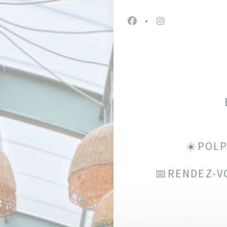
Facebook ((ouvre une nou
Instagram ((ouvre
☀️POLP
📅RENDEZ-V