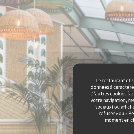
Le restaurant et s
données à caractère 
D'autres cookies fac
votre navigation, me
sociaux) ou affich
refuser » ou « P
moment en cli