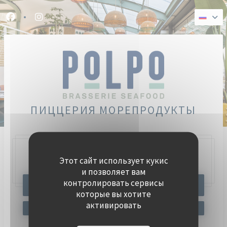
Панель управления cookies
Facebook ((открывается в новом окне))
Instagram ((открывается в новом окне))
ПИЦЦЕРИЯ МОРЕПРОДУКТЫ
Этот сайт использует кукис
47, Quai Charles Pasqua,
92300 Levallois-Perret
и позволяет вам
контролировать сервисы
ЗАБРОНИРОВАТЬ СТОЛИК
которые вы хотите
активировать