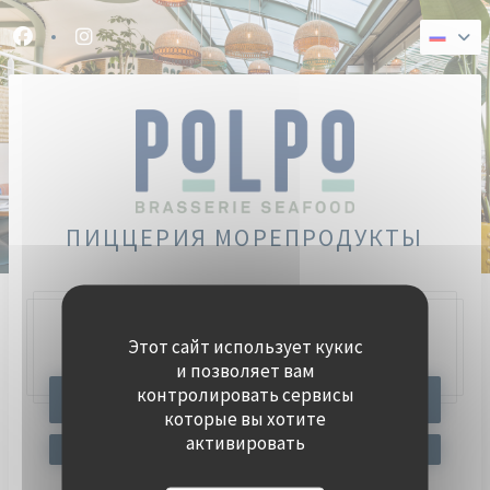
Панель управления cookies
Facebook ((открывается в новом окне))
Instagram ((открывается в новом окне))
ПИЦЦЕРИЯ МОРЕПРОДУКТЫ
Этот сайт использует кукис
47, Quai Charles Pasqua,
92300 Levallois-Perret
и позволяет вам
контролировать сервисы
ЗАБРОНИРОВАТЬ СТОЛИК
которые вы хотите
активировать