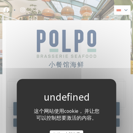
Cookie管理面板
Facebook ((在新窗口中打开))
Instagram ((在新窗口中打开))
小餐馆海鲜
47, Quai Charles Pasqua,
92300 Levallois-Perret
预订餐位
这个网站使用cookie， 并让您
可以控制想要激活的内容。