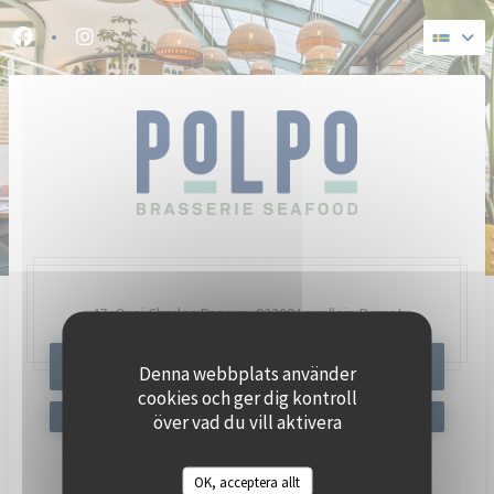
Cookie- hanteringspanel
Facebook ((öppnas i ett nytt fönster))
Instagram ((öppnas i ett nytt fönster))
47, Quai Charles Pasqua,
92300 Levallois-Perret
BOKA ETT BORD
Denna webbplats använder
cookies och ger dig kontroll
över vad du vill aktivera
OK, acceptera allt
Håll dig uppdaterad
*