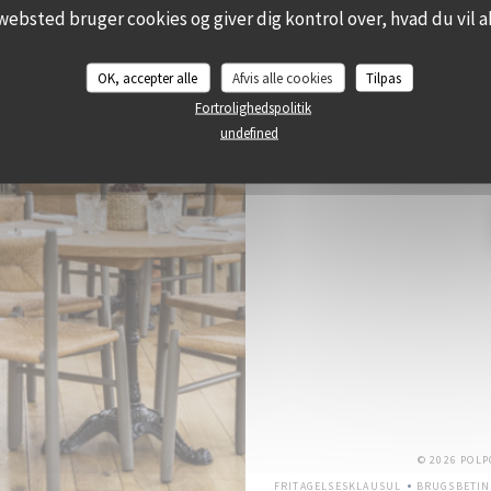
websted bruger cookies og giver dig kontrol over, hvad du vil a
BOO
OK, accepter alle
Afvis alle cookies
Tilpas
Fortrolighedspolitik
undefined
Tilmeld dig vores nyhedsbrev 
© 2026 POL
FRITAGELSESKLAUSUL
BRUGSBETIN