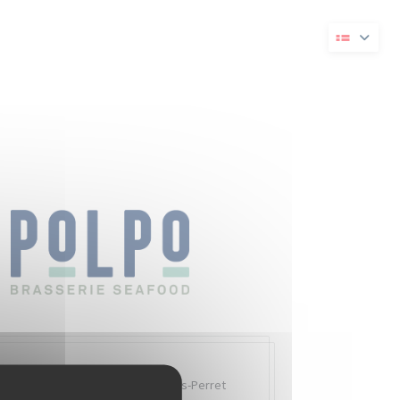
 vindue))
i et nyt vindue))
Quai Charles Pasqua,
92300 Levallois-Perret