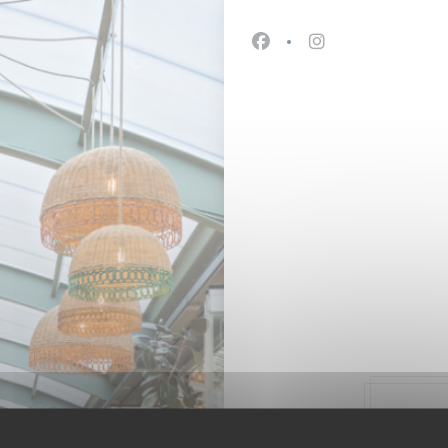
Facebook ((åbner i et nyt
Instagram ((åbner 
47, 