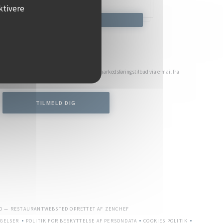
ktivere
K ET BORD
Hold dig opdateret
*
for at modtage personlig kommunikation og markedsføringstilbud via e-mail fra
os.
TILMELD DIG
((ÅBNER I ET NYT VINDUE))
PO — RESTAURANTWEBSTED OPRETTET AF
ZENCHEF
GELSER
POLITIK FOR BESKYTTELSE AF PERSONDATA
COOKIES POLITIK