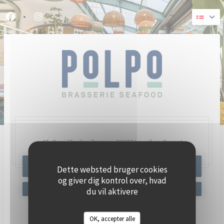
CCookie-styringspanel
Facebook ((åbner i et nyt vindue))
Instagram ((åbner i et nyt vindue))
47, Quai Charles Pasqua,
92300 Levallois-Perret
BOOK ET BORD
Dette websted bruger cookies
og giver dig kontrol over, hvad
du vil aktivere
OK, accepter alle
Hold dig opdateret
*