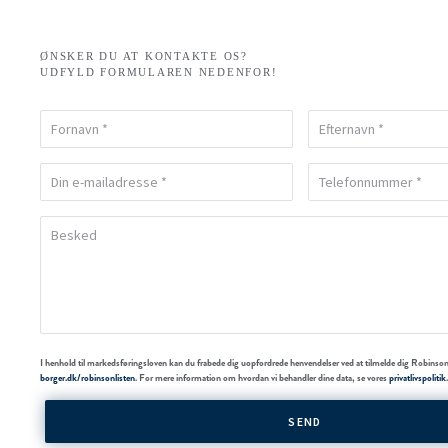
ØNSKER DU AT KONTAKTE OS?
UDFYLD FORMULAREN NEDENFOR!
I henhold til markedsføringsloven kan du frabede dig uopfordrede henvendelser ved at tilmelde dig Robinson
borger.dk/robinsonlisten
. For mere information om hvordan vi behandler dine data, se vores
privatlivspolitik
.