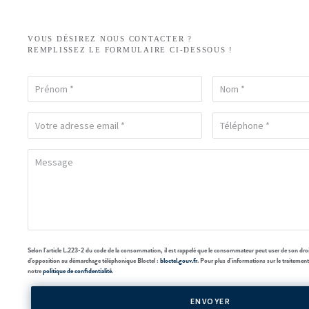
VOUS DÉSIREZ NOUS CONTACTER ?
REMPLISSEZ LE FORMULAIRE CI-DESSOUS !
Selon l'article L.223-2 du code de la consommation, il est rappelé que le consommateur peut user de son droit à
d'opposition au démarchage téléphonique Bloctel :
bloctel.gouv.fr
. Pour plus d'informations sur le traitemen
notre
politique de confidentialité
.