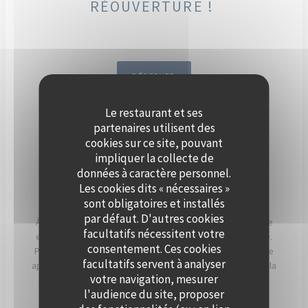
RÉOUVERTURE !
RÉSERVER
Le restaurant et ses
DÈS SEPTEMBRE, ORGANISEZ
partenaires utilisent des
VOTRE ÉVÈNEMENT SUR LA
cookies sur ce site, pouvant
impliquer la collecte de
SEINE, À BORD DE POLPO
données à caractère personnel.
BRASSERIE.
Les cookies dits « nécessaires »
sont obligatoires et installés
par défaut. D'autres cookies
À Levallois-Perret, Polpo Brasserie vous invite à vivre une
facultatifs nécessitent votre
expérience unique sur sa péniche au charme authentique.
consentement. Ces cookies
Profitez d’une vue panoramique sur la Seine et d’un cadre
facultatifs servent à analyser
apaisant, sublimé par les couchers de soleil qui illuminent la
votre navigation, mesurer
terrasse en soirée.
l'audience du site, proposer