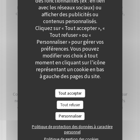
des fonctionnalités (ex : en lien
Que ce soit pour un cocktail, un dîner ou une réception
avec les réseaux sociaux) ou
professionnelle, notre équipe vous accompagne dans la
création d’un événement personnalisé, alliant convivialité,
afficher des publicités ou
élégance et saveurs de saison. Offrez à vos invités un
contenus personnalisés.
moment hors du temps, à deux pas de Paris.
Cliquez sur « Tout accepter », «
Tout refuser » ou «
Personnaliser » pour gérer vos
PRIVATISER
préférences. Vous pouvez
modifier vos choix à tout
moment en cliquant sur l'icône
représentant un cookie en bas
à gauche des pages du site.
NOS ENGAGEMENTS
Tout accepter
Conscients que ce que nous mangeons a un impact direct sur
notre santé, notre planète et nos communautés, nos chefs
Tout refuser
et nos équipes travaillent chaque jour pour essayer d'en
avoir le plus possible. impact positif possible.
Personnaliser
Politique de protection des données à caractère
LIRE
personnel
Politique de gestion des cookies