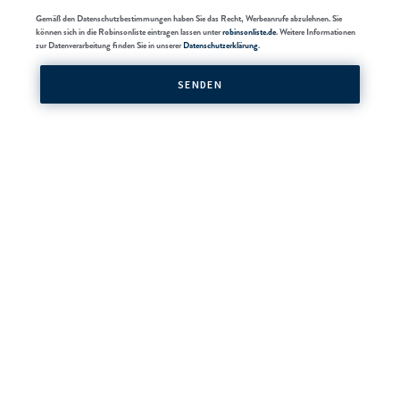
Gemäß den Datenschutzbestimmungen haben Sie das Recht, Werbeanrufe abzulehnen. Sie
können sich in die Robinsonliste eintragen lassen unter
robinsonliste.de
. Weitere Informationen
zur Datenverarbeitung finden Sie in unserer
Datenschutzerklärung
.