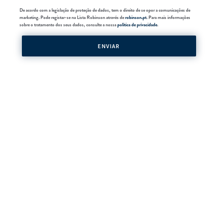
De acordo com a legislação de proteção de dados, tem o direito de se opor a comunicações de
marketing. Pode registar-se na Lista Robinson através de
robinson.pt
. Para mais informações
sobre o tratamento dos seus dados, consulte a nossa
política de privacidade
.