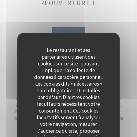
RÉOUVERTURE !
RÉSERVER
Le restaurant et ses
DÈS SEPTEMBRE, ORGANISEZ
partenaires utilisent des
VOTRE ÉVÈNEMENT SUR LA
cookies sur ce site, pouvant
impliquer la collecte de
SEINE, À BORD DE POLPO
données à caractère personnel.
BRASSERIE.
Les cookies dits « nécessaires »
sont obligatoires et installés
par défaut. D'autres cookies
À Levallois-Perret, Polpo Brasserie vous invite à vivre une
facultatifs nécessitent votre
expérience unique sur sa péniche au charme authentique.
consentement. Ces cookies
Profitez d’une vue panoramique sur la Seine et d’un cadre
facultatifs servent à analyser
apaisant, sublimé par les couchers de soleil qui illuminent la
votre navigation, mesurer
terrasse en soirée.
l'audience du site, proposer