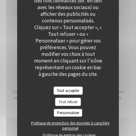
des fonctionnalités (ex : en lien
Que ce soit pour un cocktail, un dîner ou une réception
avec les réseaux sociaux) ou
professionnelle, notre équipe vous accompagne dans la
création d’un événement personnalisé, alliant convivialité,
afficher des publicités ou
élégance et saveurs de saison. Offrez à vos invités un
contenus personnalisés.
moment hors du temps, à deux pas de Paris.
Cliquez sur « Tout accepter », «
Tout refuser » ou «
Personnaliser » pour gérer vos
PRIVATISER
préférences. Vous pouvez
modifier vos choix à tout
moment en cliquant sur l'icône
représentant un cookie en bas
à gauche des pages du site.
NOS ENGAGEMENTS
Tout accepter
Conscients que ce que nous mangeons a un impact direct sur
notre santé, notre planète et nos communautés, nos chefs
Tout refuser
et nos équipes travaillent chaque jour pour essayer d'en
avoir le plus possible. impact positif possible.
Personnaliser
Politique de protection des données à caractère
LIRE
personnel
Politique de gestion des cookies