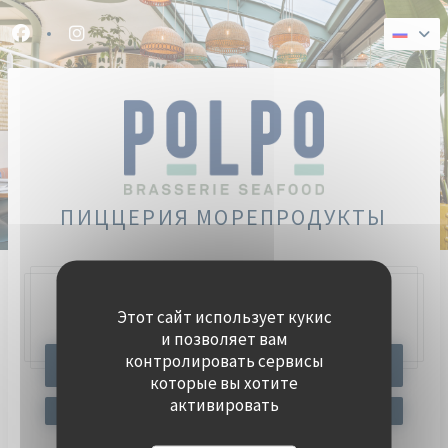
Панель управления cookies
Facebook ((открывается в новом окне))
Instagram ((открывается в новом окне))
ПИЦЦЕРИЯ МОРЕПРОДУКТЫ
Этот сайт использует кукис
47, Quai Charles Pasqua,
92300 Levallois-Perret
и позволяет вам
контролировать сервисы
ЗАБРОНИРОВАТЬ СТОЛИК
которые вы хотите
активировать