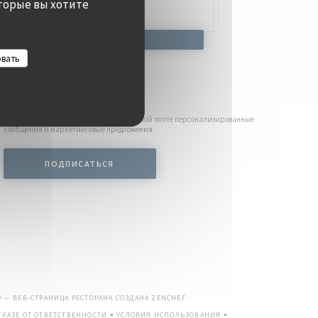
торые вы хотите
ОНИРОВАТЬ
СТОЛИК
овать
Будьте в курсе новостей
*
лку, чтобы получать от нас по электронной почте персонализированные
сообщения и маркетинговые предложения.
ПОДПИСАТЬСЯ
((ОТКРЫВАЕТСЯ В НОВОМ ОКНЕ))
O — ВЕБ-СТРАНИЦА РЕСТОРАНА СОЗДАНА
ZENCHEF
КАЗЕ ОТ ОТВЕТСТВЕННОСТИ
УСЛОВИЯ ИСПОЛЬЗОВАНИЯ