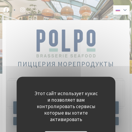
Панель управления cookies
Facebook ((открывается в новом окне))
Instagram ((открывается в новом окне))
ПИЦЦЕРИЯ МОРЕПРОДУКТЫ
Этот сайт использует кукис
47, Quai Charles Pasqua,
92300 Levallois-Perret
и позволяет вам
контролировать сервисы
ЗАБРОНИРОВАТЬ СТОЛИК
которые вы хотите
активировать