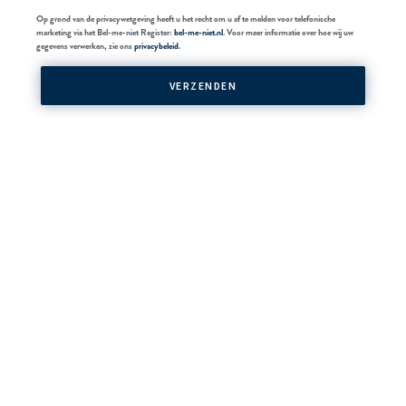
Op grond van de privacywetgeving heeft u het recht om u af te melden voor telefonische
marketing via het Bel-me-niet Register:
bel-me-niet.nl
. Voor meer informatie over hoe wij uw
gegevens verwerken, zie ons
privacybeleid
.