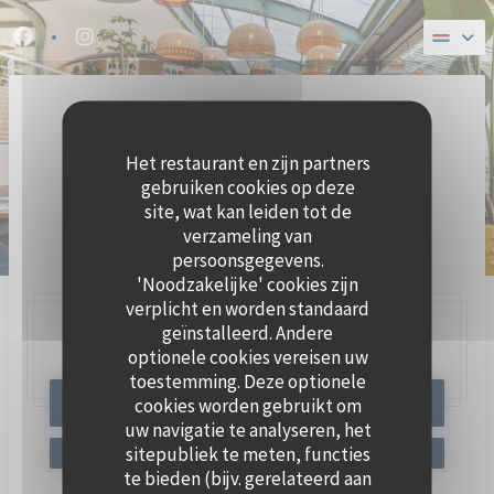
Cookies beheer paneel
Facebook ((opent in een nieuw venster))
Instagram ((opent in een nieuw venster))
Het restaurant en zijn partners
gebruiken cookies op deze
site, wat kan leiden tot de
verzameling van
BRASSERIE ZEEVRUCHTEN
persoonsgegevens.
'Noodzakelijke' cookies zijn
verplicht en worden standaard
geïnstalleerd. Andere
47, Quai Charles Pasqua,
92300 Levallois-Perret
optionele cookies vereisen uw
toestemming. Deze optionele
cookies worden gebruikt om
RESERVEER EEN TAFEL
uw navigatie te analyseren, het
sitepubliek te meten, functies
te bieden (bijv. gerelateerd aan