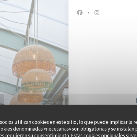
Facebook ((abre en una n
Instagram ((abre 
 socios utilizan cookies en este sitio, lo que puede implicar la 
ookies denominadas «necesarias» son obligatorias y se instalan 
47, 
es requieren su consentimiento. Estas cookies opcionales sirven