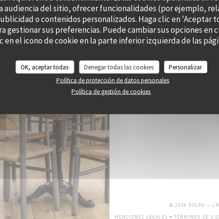
a audiencia del sitio, ofrecer funcionalidades (por ejemplo, re
publicidad o contenidos personalizados. Haga clic en 'Aceptar t
RES
ara gestionar sus preferencias. Puede cambiar sus opciones e
c en el icono de cookie en la parte inferior izquierda de las págin
OK, aceptar todas
Denegar todas las cookies
Personalizar
Política de protección de datos personales
Suscríbase a nuestro boletín
Política de gestión de cookies
© 2026 POLPO — C
MENCIONES LEGALES
TÉRMINOS DE US