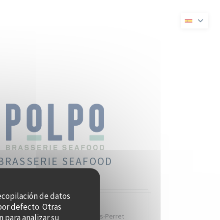
ueva ventana))
en una nueva ventana))
BRASSERIE SEAFOOD
recopilación de datos
por defecto. Otras
Quai Charles Pasqua,
92300 Levallois-Perret
 para analizar su