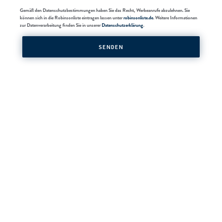
Gemäß den Datenschutzbestimmungen haben Sie das Recht, Werbeanrufe abzulehnen. Sie
können sich in die Robinsonliste eintragen lassen unter
robinsonliste.de
. Weitere Informationen
zur Datenverarbeitung finden Sie in unserer
Datenschutzerklärung
.