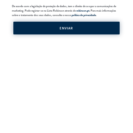
De acordo com a legislação de proteção de dados, tem o direito de se opor a comunicações de
marketing. Pode registar-se na Lista Robinson através de
robinson.pt
. Para mais informações
sobre o tratamento dos seus dados, consulte a nossa
política de privacidade
.