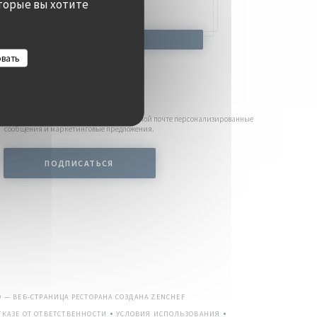
торые вы хотите
ОНИРОВАТЬ
СТОЛИК
овать
Будьте в курсе новостей
*
лку, чтобы получать от нас по электронной почте персонализированные
сообщения и маркетинговые предложения.
ПОДПИСАТЬСЯ
((ОТКРЫВАЕТСЯ В НОВОМ ОКНЕ))
O — ВЕБ-СТРАНИЦА РЕСТОРАНА СОЗДАНА
ZENCHEF
КАЗЕ ОТ ОТВЕТСТВЕННОСТИ
УСЛОВИЯ ИСПОЛЬЗОВАНИЯ