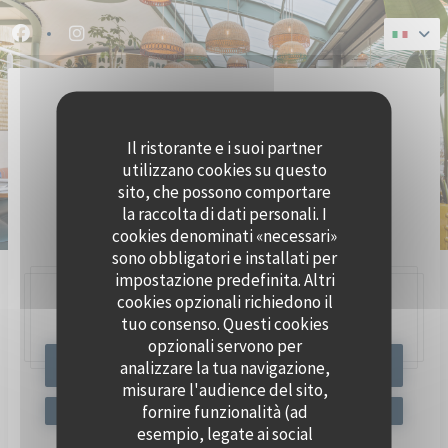
Personalizzazione delle tue scelte sui cookie
Facebook ((apre una nuova finestra))
Instagram ((apre una nuova finestra))
Il ristorante e i suoi partner
utilizzano cookies su questo
sito, che possono comportare
la raccolta di dati personali. I
BRASSERIE SEAFOOD
cookies denominati «necessari»
sono obbligatori e installati per
impostazione predefinita. Altri
cookies opzionali richiedono il
47, Quai Charles Pasqua,
92300 Levallois-Perret
tuo consenso. Questi cookies
opzionali servono per
analizzare la tua navigazione,
PRENOTA
misurare l'audience del sito,
fornire funzionalità (ad
esempio, legate ai social