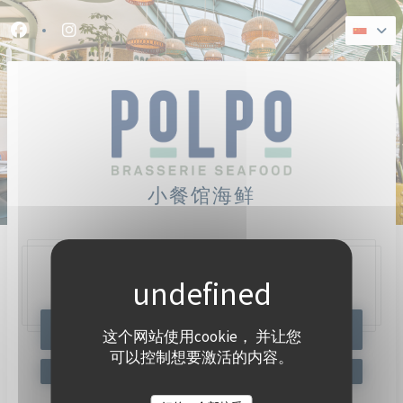
Cookie管理面板
Facebook ((在新窗口中打开))
Instagram ((在新窗口中打开))
小餐馆海鲜
47, Quai Charles Pasqua,
92300 Levallois-Perret
预订餐位
这个网站使用cookie， 并让您
可以控制想要激活的内容。