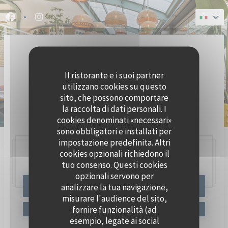
Personalizzazione delle tue scelte sui cookie
Facebook ((apre una nuova finestra))
Instagram ((apre una nuova finestra))
Il ristorante e i suoi partner
utilizzano cookies su questo
sito, che possono comportare
la raccolta di dati personali. I
BRASSERIE SEAFOOD
cookies denominati «necessari»
sono obbligatori e installati per
impostazione predefinita. Altri
cookies opzionali richiedono il
47, Quai Charles Pasqua,
92300 Levallois-Perret
tuo consenso. Questi cookies
opzionali servono per
analizzare la tua navigazione,
PRENOTA
misurare l'audience del sito,
fornire funzionalità (ad
esempio, legate ai social