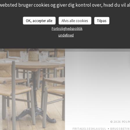
websted bruger cookies og giver dig kontrol over, hvad du vil a
BOO
OK, accepter alle
Afvis alle cookies
Tilpas
Fortrolighedspolitik
undefined
Tilmeld dig vores nyhedsbrev 
© 2026 POL
FRITAGELSESKLAUSUL
BRUGSBETIN