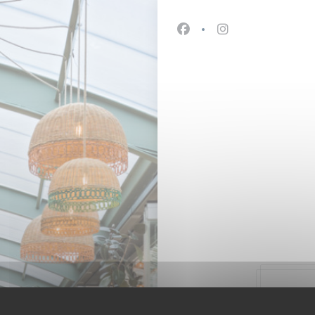
Facebook ((åbner i et nyt
Instagram ((åbner 
47, 