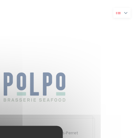
 vindue))
i et nyt vindue))
Quai Charles Pasqua,
92300 Levallois-Perret