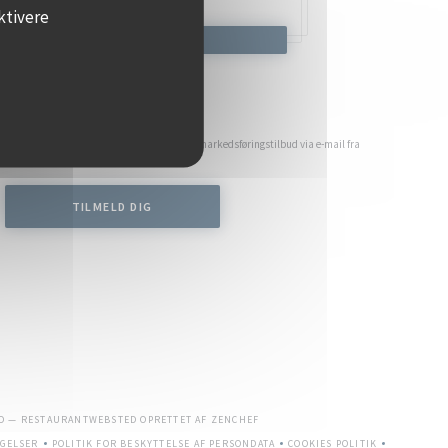
ktivere
K ET BORD
Hold dig opdateret
*
for at modtage personlig kommunikation og markedsføringstilbud via e-mail fra
os.
TILMELD DIG
((ÅBNER I ET NYT VINDUE))
PO — RESTAURANTWEBSTED OPRETTET AF
ZENCHEF
GELSER
POLITIK FOR BESKYTTELSE AF PERSONDATA
COOKIES POLITIK