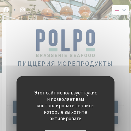
Панель управления cookies
Facebook ((открывается в новом окне))
Instagram ((открывается в новом окне))
ПИЦЦЕРИЯ МОРЕПРОДУКТЫ
Этот сайт использует кукис
47, Quai Charles Pasqua,
92300 Levallois-Perret
и позволяет вам
контролировать сервисы
ЗАБРОНИРОВАТЬ СТОЛИК
которые вы хотите
активировать