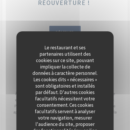
RÉOUVERTURE !
RÉSERVER
Le restaurant et ses
DÈS SEPTEMBRE, ORGANISEZ
partenaires utilisent des
VOTRE ÉVÈNEMENT SUR LA
cookies sur ce site, pouvant
impliquer la collecte de
SEINE, À BORD DE POLPO
données à caractère personnel.
BRASSERIE.
Les cookies dits « nécessaires »
sont obligatoires et installés
par défaut. D'autres cookies
À Levallois-Perret, Polpo Brasserie vous invite à vivre une
facultatifs nécessitent votre
expérience unique sur sa péniche au charme authentique.
consentement. Ces cookies
Profitez d’une vue panoramique sur la Seine et d’un cadre
facultatifs servent à analyser
apaisant, sublimé par les couchers de soleil qui illuminent la
votre navigation, mesurer
terrasse en soirée.
l'audience du site, proposer