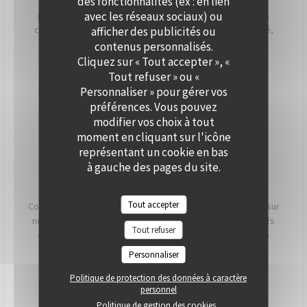
des fonctionnalités (ex : en lien
Que ce soit pour un cocktail, un dîner ou une réception
avec les réseaux sociaux) ou
professionnelle, notre équipe vous accompagne dans la
création d’un événement personnalisé, alliant convivialité,
afficher des publicités ou
élégance et saveurs de saison. Offrez à vos invités un
contenus personnalisés.
moment hors du temps, à deux pas de Paris.
Cliquez sur « Tout accepter », «
Tout refuser » ou «
Personnaliser » pour gérer vos
PRIVATISER
préférences. Vous pouvez
modifier vos choix à tout
moment en cliquant sur l'icône
représentant un cookie en bas
à gauche des pages du site.
NOS ENGAGEMENTS
Tout accepter
Conscients que ce que nous mangeons a un impact direct sur
notre santé, notre planète et nos communautés, nos chefs
Tout refuser
et nos équipes travaillent chaque jour pour essayer d'en
avoir le plus possible. impact positif possible.
Personnaliser
Politique de protection des données à caractère
LIRE
personnel
Politique de gestion des cookies