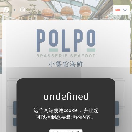
Cookie管理面板
Facebook ((在新窗口中打开))
Instagram ((在新窗口中打开))
小餐馆海鲜
47, Quai Charles Pasqua,
92300 Levallois-Perret
预订餐位
这个网站使用cookie， 并让您
可以控制想要激活的内容。