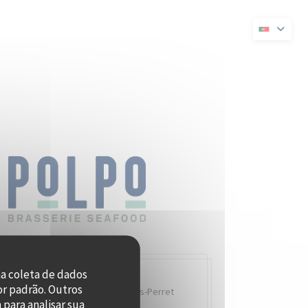
a janela))
numa nova janela))
na coleta de dados
or padrão. Outros
Quai Charles Pasqua,
92300 Levallois-Perret
para analisar sua