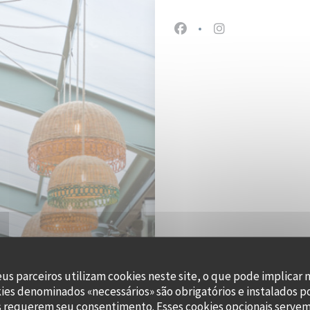
Facebook ((abre numa nov
Instagram ((abre 
eus parceiros utilizam cookies neste site, o que pode implicar 
kies denominados «necessários» são obrigatórios e instalados p
47, 
s requerem seu consentimento. Esses cookies opcionais servem 