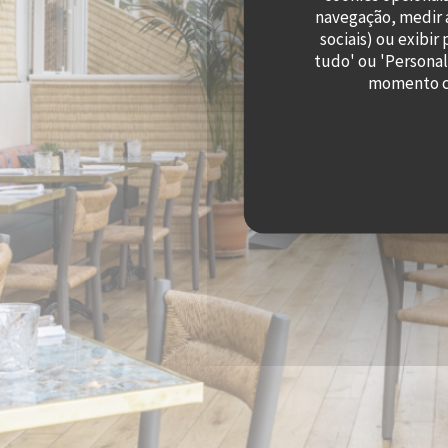
navegação, medir a
sociais) ou exibi
tudo' ou 'Personal
momento cl