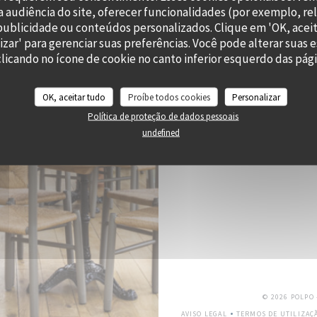
 audiência do site, oferecer funcionalidades (por exemplo, re
RES
r publicidade ou conteúdos personalizados. Clique em 'OK, aceit
izar' para gerenciar suas preferências. Você pode alterar suas 
icando no ícone de cookie no canto inferior esquerdo das págin
OK, aceitar tudo
Proíbe todos cookies
Personalizar
Subscrever a nossa newslette
Política de proteção de dados pessoais
undefined
© 2026 POLPO
AVISO LEGAL
TERMOS DE UTILIZAÇ