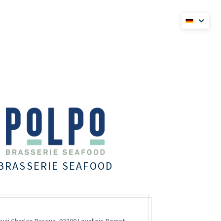
es Fenster))
t ein neues Fenster))
BRASSERIE SEAFOOD
Quai Charles Pasqua,
92300 Levallois-Perret