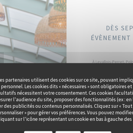
DÈS SE
ÉVÈNEMENT 
À Levallois-Perret, Pol
péniche au charme authent
apaisant, sublimé par
es partenaires utilisent des cookies sur ce site, pouvant impli
personnel. Les cookies dits « nécessaires » sont obligatoires et 
Que ce soit pour un cockta
ultatifs nécessitent votre consentement. Ces cookies facultati
accompagne dans la créati
surer l'audience du site, proposer des fonctionnalités (ex : en 
et saveurs de saison. Off
er des publicités ou contenus personnalisés. Cliquez sur « Tout
ersonnaliser » pour gérer vos préférences. Vous pouvez modifier
quant sur l'icône représentant un cookie en bas à gauche des 