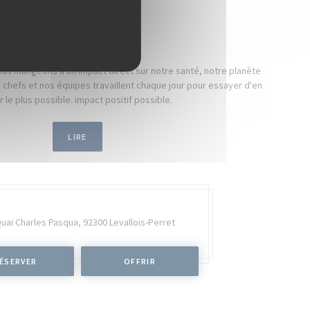
NOS ENGAGEMENTS
us mangeons a un impact direct sur notre santé, notre planète
chefs et nos équipes travaillent chaque jour pour essayer d'en
r le plus possible. impact positif possible.
LIRE
Quai Charles Pasqua,
92300 Levallois-Perret
ÉSERVER
OFFRIR