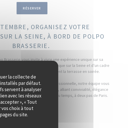
RÉSERVER
PTEMBRE, ORGANISEZ VOTRE
SUR LA SEINE, À BORD DE POLPO
BRASSERIE.
po Brasserie vous invite à vivre une expérience unique sur sa
ique. Profitez d’une vue panoramique sur la Seine et d’un cadre
 les couchers de soleil qui illuminent la terrasse en soirée.
quer la collecte de
installés par défaut.
il, un dîner ou une réception professionnelle, notre équipe vous
fs servent à analyser
on d’un événement personnalisé, alliant convivialité, élégance
lien avec les réseaux
rez à vos invités un moment hors du temps, à deux pas de Paris.
 accepter », « Tout
 vos choix à tout
PRIVATISER
pages du site.