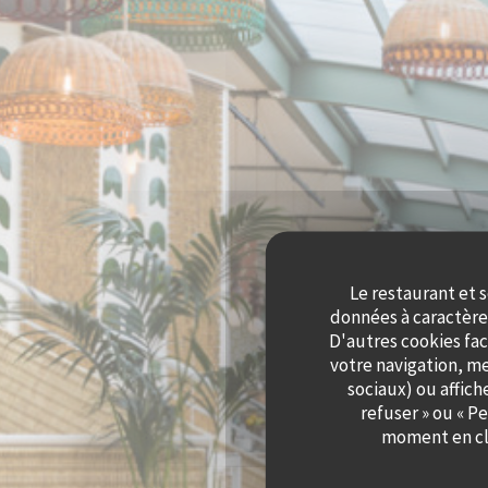
Le restaurant et s
données à caractère 
D'autres cookies fac
votre navigation, me
sociaux) ou affich
refuser » ou « P
moment en cli