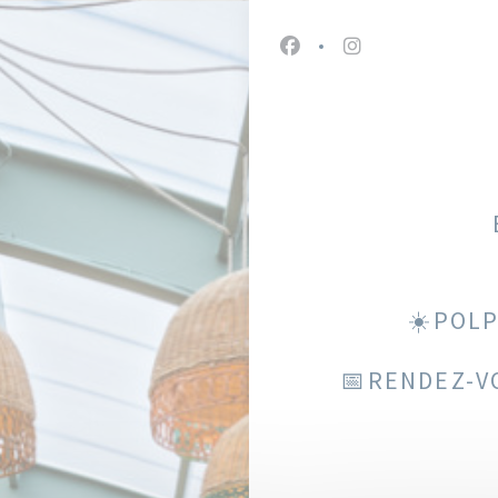
Facebook ((ouvre une nou
Instagram ((ouvre
☀️POLP
📅RENDEZ-V