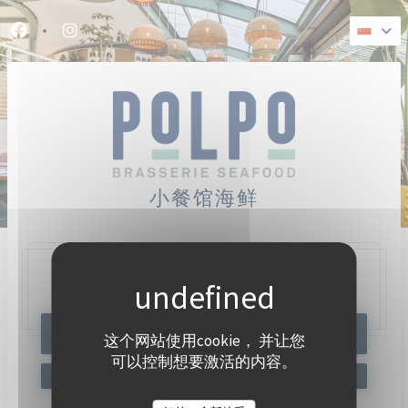
Cookie管理面板
Facebook ((在新窗口中打开))
Instagram ((在新窗口中打开))
小餐馆海鲜
47, Quai Charles Pasqua,
92300 Levallois-Perret
预订餐位
这个网站使用cookie， 并让您
可以控制想要激活的内容。