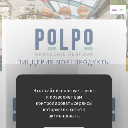
Панель управления cookies
Facebook ((открывается в новом окне))
Instagram ((открывается в новом окне))
ПИЦЦЕРИЯ МОРЕПРОДУКТЫ
Этот сайт использует кукис
47, Quai Charles Pasqua,
92300 Levallois-Perret
и позволяет вам
контролировать сервисы
ЗАБРОНИРОВАТЬ СТОЛИК
которые вы хотите
активировать