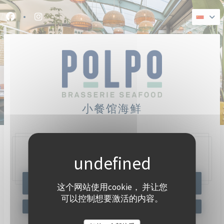
Cookie管理面板
Facebook ((在新窗口中打开))
Instagram ((在新窗口中打开))
小餐馆海鲜
47, Quai Charles Pasqua,
92300 Levallois-Perret
预订餐位
这个网站使用cookie， 并让您
可以控制想要激活的内容。