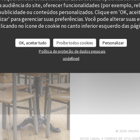
 audiência do site, oferecer funcionalidades (por exemplo, re
RES
r publicidade ou conteúdos personalizados. Clique em 'OK, aceit
izar' para gerenciar suas preferências. Você pode alterar suas 
icando no ícone de cookie no canto inferior esquerdo das págin
OK, aceitar tudo
Proíbe todos cookies
Personalizar
Subscrever a nossa newslette
Política de proteção de dados pessoais
undefined
© 2026 POLPO
AVISO LEGAL
TERMOS DE UTILIZAÇ