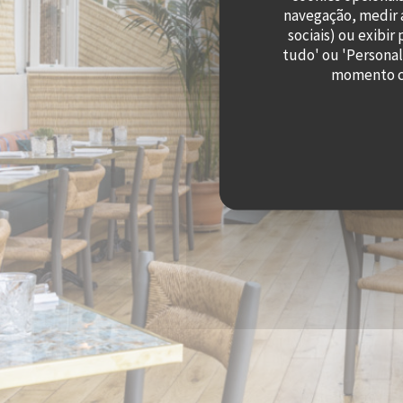
navegação, medir a
sociais) ou exibi
tudo' ou 'Personal
momento cl