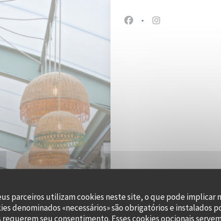
Facebook ((abre numa nov
Instagram ((abre 
eus parceiros utilizam cookies neste site, o que pode implicar 
kies denominados «necessários» são obrigatórios e instalados p
47, 
s requerem seu consentimento. Esses cookies opcionais servem 