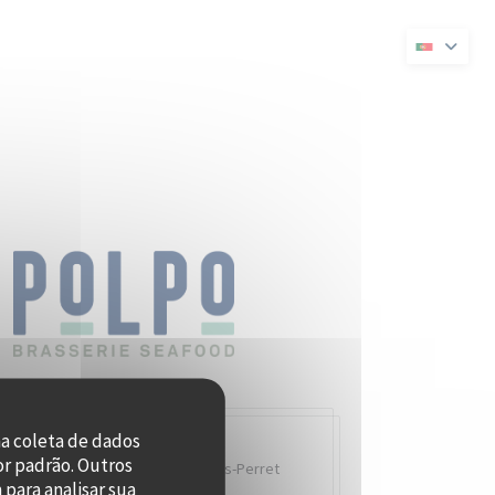
a janela))
numa nova janela))
na coleta de dados
or padrão. Outros
Quai Charles Pasqua,
92300 Levallois-Perret
para analisar sua