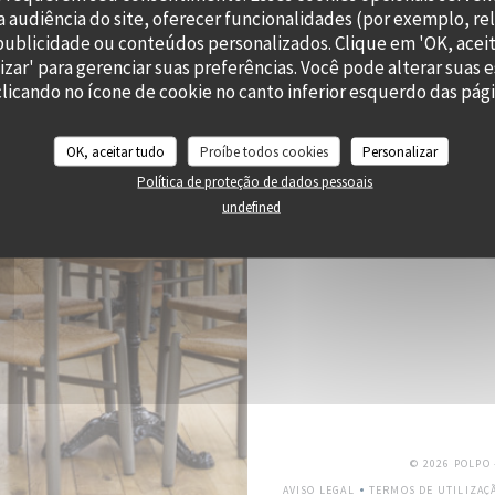
 audiência do site, oferecer funcionalidades (por exemplo, re
RES
r publicidade ou conteúdos personalizados. Clique em 'OK, aceit
izar' para gerenciar suas preferências. Você pode alterar suas 
icando no ícone de cookie no canto inferior esquerdo das págin
OK, aceitar tudo
Proíbe todos cookies
Personalizar
Subscrever a nossa newslette
Política de proteção de dados pessoais
undefined
© 2026 POLPO
AVISO LEGAL
TERMOS DE UTILIZAÇ