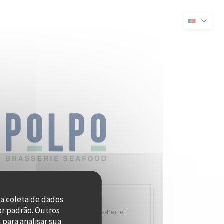
a janela))
numa nova janela))
na coleta de dados
or padrão. Outros
Quai Charles Pasqua,
92300 Levallois-Perret
para analisar sua