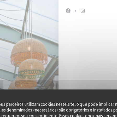
Facebook ((abre numa nov
Instagram ((abre 
eus parceiros utilizam cookies neste site, o que pode implicar 
kies denominados «necessários» são obrigatórios e instalados p
47, 
s requerem seu consentimento. Esses cookies opcionais servem 