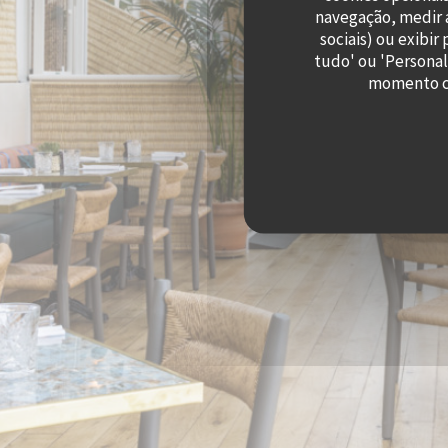
navegação, medir a
sociais) ou exibi
tudo' ou 'Personal
momento cl