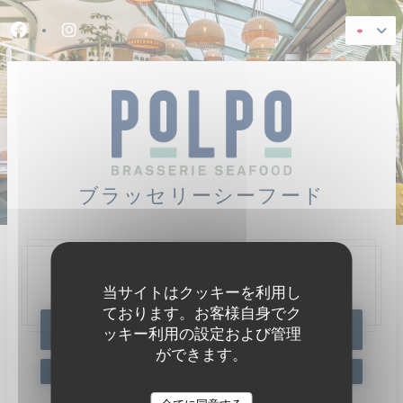
クッキー利用の管理について
Facebook ((新しいウィンドウで開きます))
Instagram ((新しいウィンドウで開きます))
ブラッセリーシーフード
47, Quai Charles Pasqua,
92300 Levallois-Perret
当サイトはクッキーを利用し
ております。お客様自身でク
予約
ッキー利用の設定および管理
ができます。