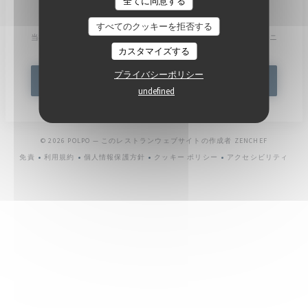
全てに同意する
ニュースレター
*
すべてのクッキーを拒否する
当社のニュースレターを購読し、当社からのEメールによる個別コミュニ
ケーションやマーケティングオファーを受け取る。
カスタマイズする
プライバシーポリシー
登録する
undefined
((新しいウ
© 2026 POLPO — このレストランウェブサイトの作成者
ZENCHEF
免責
利用規約
個人情報保護方針
クッキー ポリシー
アクセシビリティ
((新しいウィンドウで開きます))
((新しいウィンドウで開きます))
((新しいウィンドウで開きます))
((新しいウィンドウで開きます))
((新しいウィ