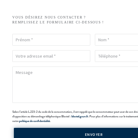
VOUS DÉSIREZ NOUS CONTACTER ?
REMPLISSEZ LE FORMULAIRE CI-DESSOUS !
Selon l'article L.223-2 du code de la consommation, il est rappelé que le consommateur peut user de son droit à
d'opposition au démarchage téléphonique Bloctel :
bloctel.gouv.fr
. Pour plus d'informations sur le traitemen
notre
politique de confidentialité
.