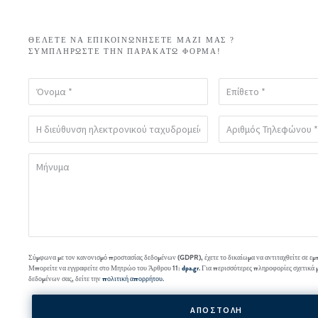
ΘΈΛΕΤΕ ΝΑ ΕΠΙΚΟΙΝΩΝΉΣΕΤΕ ΜΑΖΊ ΜΑΣ ?
ΣΥΜΠΛΗΡΏΣΤΕ ΤΗΝ ΠΑΡΑΚΆΤΩ ΦΌΡΜΑ!
Σύμφωνα με τον κανονισμό προστασίας δεδομένων (GDPR), έχετε το δικαίωμα να αντιταχθείτε σε εμ
Μπορείτε να εγγραφείτε στο Μητρώο του Άρθρου 11:
dpa.gr
. Για περισσότερες πληροφορίες σχετικά 
δεδομένων σας, δείτε την
πολιτική απορρήτου
.