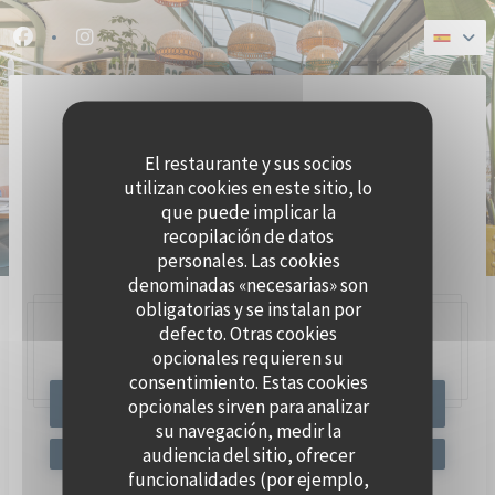
Personalización de sus opciones de cookies
Facebook ((abre en una nueva ventana))
Instagram ((abre en una nueva ventana))
El restaurante y sus socios
utilizan cookies en este sitio, lo
que puede implicar la
recopilación de datos
BRASSERIE SEAFOOD
personales. Las cookies
denominadas «necesarias» son
obligatorias y se instalan por
defecto. Otras cookies
47, Quai Charles Pasqua,
92300 Levallois-Perret
opcionales requieren su
consentimiento. Estas cookies
opcionales sirven para analizar
RESERVAR UNA MESA
su navegación, medir la
audiencia del sitio, ofrecer
funcionalidades (por ejemplo,