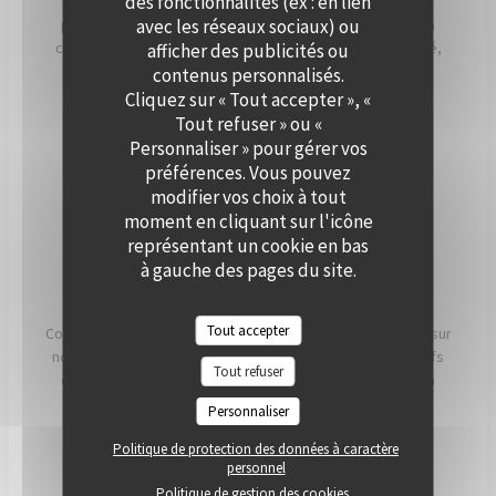
des fonctionnalités (ex : en lien
Que ce soit pour un cocktail, un dîner ou une réception
avec les réseaux sociaux) ou
professionnelle, notre équipe vous accompagne dans la
création d’un événement personnalisé, alliant convivialité,
afficher des publicités ou
élégance et saveurs de saison. Offrez à vos invités un
contenus personnalisés.
moment hors du temps, à deux pas de Paris.
Cliquez sur « Tout accepter », «
Tout refuser » ou «
Personnaliser » pour gérer vos
PRIVATISER
préférences. Vous pouvez
modifier vos choix à tout
moment en cliquant sur l'icône
représentant un cookie en bas
à gauche des pages du site.
NOS ENGAGEMENTS
Tout accepter
Conscients que ce que nous mangeons a un impact direct sur
notre santé, notre planète et nos communautés, nos chefs
Tout refuser
et nos équipes travaillent chaque jour pour essayer d'en
avoir le plus possible. impact positif possible.
Personnaliser
Politique de protection des données à caractère
LIRE
personnel
Politique de gestion des cookies