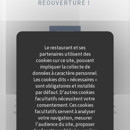
RÉOUVERTURE !
RÉSERVER
Le restaurant et ses
DÈS SEPTEMBRE, ORGANISEZ
partenaires utilisent des
VOTRE ÉVÈNEMENT SUR LA
cookies sur ce site, pouvant
impliquer la collecte de
SEINE, À BORD DE POLPO
données à caractère personnel.
BRASSERIE.
Les cookies dits « nécessaires »
sont obligatoires et installés
par défaut. D'autres cookies
À Levallois-Perret, Polpo Brasserie vous invite à vivre une
facultatifs nécessitent votre
expérience unique sur sa péniche au charme authentique.
consentement. Ces cookies
Profitez d’une vue panoramique sur la Seine et d’un cadre
facultatifs servent à analyser
apaisant, sublimé par les couchers de soleil qui illuminent la
votre navigation, mesurer
terrasse en soirée.
l'audience du site, proposer