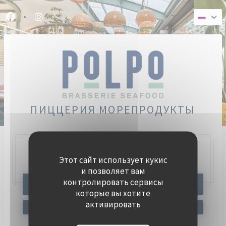
Панель управления cookies
Facebook ((открывается в новом окне))
Instagram ((открывается в новом окне))
ПИЦЦЕРИЯ МОРЕПРОДУКТЫ
Этот сайт использует кукис
47, Quai Charles Pasqua,
92300 Levallois-Perret
и позволяет вам
контролировать сервисы
ЗАБРОНИРОВАТЬ СТОЛИК
которые вы хотите
активировать