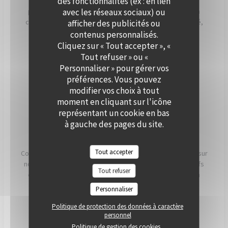
des fonctionnalités (ex : en lien
Que ce soit pour un cocktail, un dîner ou une réception
avec les réseaux sociaux) ou
professionnelle, notre équipe vous accompagne dans la
création d’un événement personnalisé, alliant convivialité,
afficher des publicités ou
élégance et saveurs de saison. Offrez à vos invités un
contenus personnalisés.
moment hors du temps, à deux pas de Paris.
Cliquez sur « Tout accepter », «
Tout refuser » ou «
Personnaliser » pour gérer vos
PRIVATISER
préférences. Vous pouvez
modifier vos choix à tout
moment en cliquant sur l'icône
représentant un cookie en bas
à gauche des pages du site.
NOS ENGAGEMENTS
Tout accepter
Conscients que ce que nous mangeons a un impact direct sur
notre santé, notre planète et nos communautés, nos chefs
Tout refuser
et nos équipes travaillent chaque jour pour essayer d'en
avoir le plus possible. impact positif possible.
Personnaliser
Politique de protection des données à caractère
LIRE
personnel
Politique de gestion des cookies