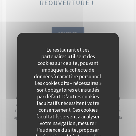
RÉOUVERTURE !
RÉSERVER
Le restaurant et ses
DÈS SEPTEMBRE, ORGANISEZ
partenaires utilisent des
VOTRE ÉVÈNEMENT SUR LA
cookies sur ce site, pouvant
impliquer la collecte de
SEINE, À BORD DE POLPO
données à caractère personnel.
BRASSERIE.
Les cookies dits « nécessaires »
sont obligatoires et installés
par défaut. D'autres cookies
À Levallois-Perret, Polpo Brasserie vous invite à vivre une
facultatifs nécessitent votre
expérience unique sur sa péniche au charme authentique.
consentement. Ces cookies
Profitez d’une vue panoramique sur la Seine et d’un cadre
facultatifs servent à analyser
apaisant, sublimé par les couchers de soleil qui illuminent la
votre navigation, mesurer
terrasse en soirée.
l'audience du site, proposer