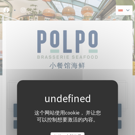
Cookie管理面板
Facebook ((在新窗口中打开))
Instagram ((在新窗口中打开))
小餐馆海鲜
47, Quai Charles Pasqua,
92300 Levallois-Perret
预订餐位
这个网站使用cookie， 并让您
可以控制想要激活的内容。