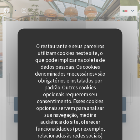
Painel de Gerenciamento de Cookies
Facebook ((abre numa nova janela))
Instagram ((abre numa nova janela))
O restaurante e seus parceiros
utilizam cookies neste site, o
que pode implicar na coleta de
dados pessoais. Os cookies
denominados «necessários» são
obrigatórios e instalados por
padrão. Outros cookies
47, Quai Charles Pasqua,
92300 Levallois-Perret
opcionais requerem seu
consentimento. Esses cookies
RESERVAR UMA MESA
opcionais servem para analisar
sua navegação, medir a
audiência do site, oferecer
funcionalidades (por exemplo,
relacionadas às redes sociais)
Mantenha-se atualizado
*